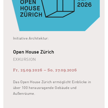
Initiative Architektur:
Z
Ö
Open House Zürich
B
EXKURSION
F
Fr, 25.09.2026
–
So, 27.09.2026
A
Das Open House Zürich ermöglicht Einblicke in
S
über 100 herausragende Gebäude und
6
Außenräume.