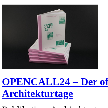
OPENCALL24 – Der off
Architekturtage