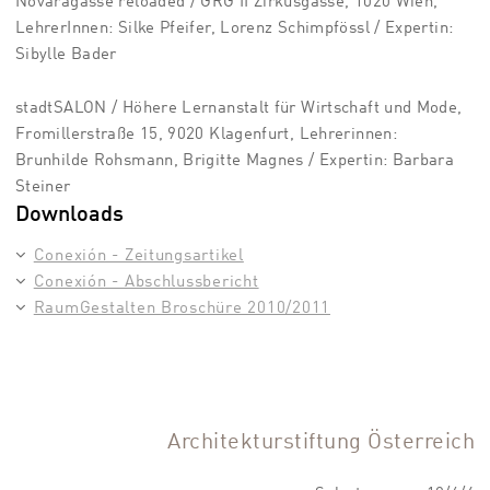
Novaragasse reloaded / GRG II Zirkusgasse, 1020 Wien,
LehrerInnen: Silke Pfeifer, Lorenz Schimpfössl / Expertin:
Sibylle Bader
stadtSALON / Höhere Lernanstalt für Wirtschaft und Mode,
Fromillerstraße 15, 9020 Klagenfurt, Lehrerinnen:
Brunhilde Rohsmann, Brigitte Magnes / Expertin: Barbara
Steiner
Downloads
Conexión - Zeitungsartikel
Conexión - Abschlussbericht
RaumGestalten Broschüre 2010/2011
Architekturstiftung Österreich