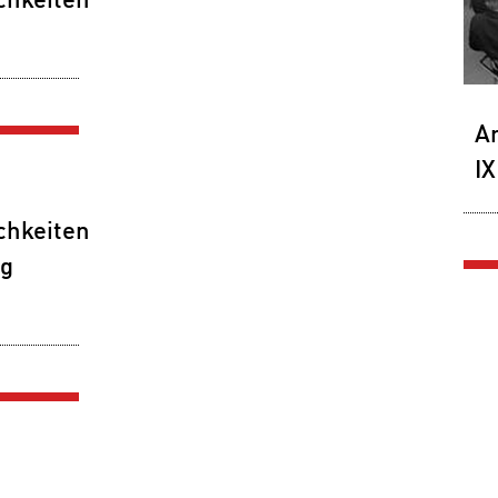
chkeiten
Ar
IX
chkeiten
g