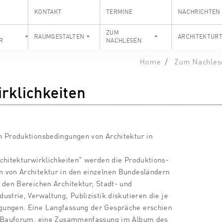
KONTAKT
TERMINE
NACHRICHTEN
S
ZUM
RAUMGESTALTEN
ARCHITEKTUR
R
NACHLESEN
Home
Zum Nachles
rklichkeiten
n Produktionsbedingungen von Architektur in
chitekturwirklichkeiten" werden die Produktions-
 von Architektur in den einzelnen Bundesländern
 den Bereichen Architektur, Stadt- und
strie, Verwaltung, Publizistik diskutieren die je
gungen. Eine Langfassung der Gespräche erschien
nd Bauforum, eine Zusammenfassung im Album des