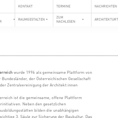
KONTAKT
TERMINE
NACHRICHTEN
S
ZUM
RAUMGESTALTEN
ARCHITEKTUR
R
NACHLESEN
erreich
wurde 1996 als gemeinsame Plattform von
 Bundesländer, der Österreichischen Gesellschaft
 der Zentralvereinigung der Architekt:innen
terreich ist die gemeinsame, offene Plattform
rinitiativen. Neben den gesetzlichen
usbildungsstätten bilden die unabhängigen
 wichtige 3. Säule zur Sicherung der Baukultur. Das