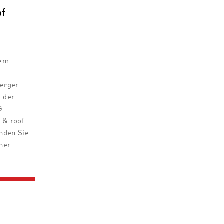
of
dem
berger
 der
G
k & roof
inden Sie
ner