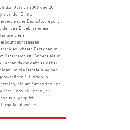
ch den Jahren 2006 und 2011
gt nun der Dritte
terreichische Baukulturreport
, der das Ergebnis eines
fangreichen
teiligungsprozesses
erschiedlichster Personen in
z Österreich ist. Anders als in
n Jahren davor geht es dabei
niger um die Darstellung der
genwärtigen Situation in
terreich, als um Szenarien und
gliche Entwicklungen, die
rchaus zugespitzt
itergedacht werden.