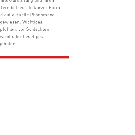
hitekturstiftung und ihren
ftern betreut. In kurzer Form
rd auf aktuelle Phänomene
ngewiesen: Wichtiges
pfohlen, vor Schlechtem
warnt oder Lesetipps
geboten.