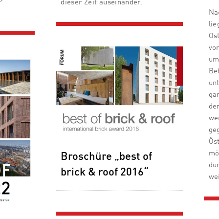
dieser Zeit auseinander.
Na
lie
Ös
vor
um
Be
unt
gan
de
we
ge
Ös
mö
Broschüre „best of
du
brick & roof 2016“
we