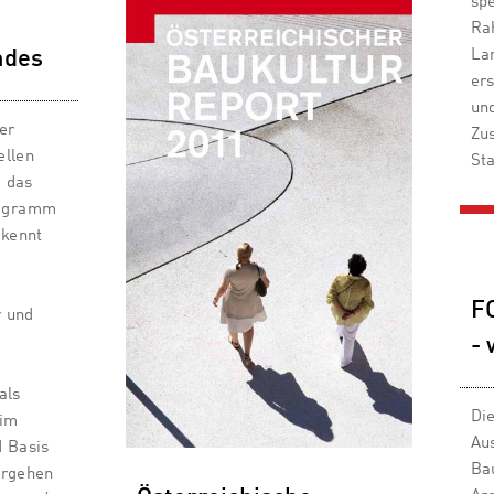
sp
Ra
La
ndes
ers
un
er
Zu
ellen
St
d das
rogramm
ekennt
FO
r und
n
- 
als
Die
 im
Au
d Basis
Ba
orgehen