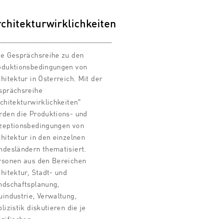
chitekturwirklichkeiten
ne Gesprächsreihe zu den
oduktionsbedingungen von
hitektur in Österreich. Mit der
sprächsreihe
chitekturwirklichkeiten"
rden die Produktions- und
zeptionsbedingungen von
hitektur in den einzelnen
ndesländern thematisiert.
rsonen aus den Bereichen
hitektur, Stadt- und
ndschaftsplanung,
uindustrie, Verwaltung,
lizistik diskutieren die je