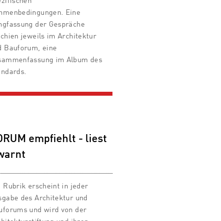
ezifischen
hmenbedingungen. Eine
ngfassung der Gespräche
chien jeweils im Architektur
d Bauforum, eine
sammenfassung im Album des
andards.
RUM empfiehlt - liest
warnt
 Rubrik erscheint in jeder
sgabe des Architektur und
uforums und wird von der