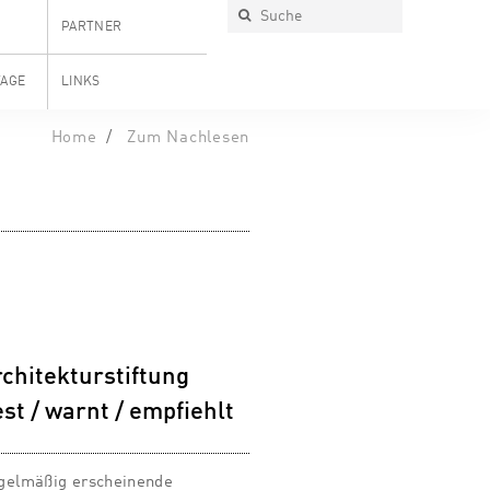
PARTNER
TAGE
LINKS
Home
Zum Nachlesen
chitekturstiftung
est / warnt / empfiehlt
gelmäßig erscheinende