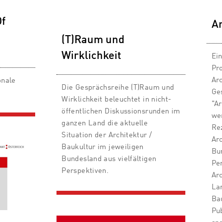
Of
Ar
(T)Raum und
Wirklichkeit
Ei
Pr
Arc
onale
Die Gesprächsreihe (T)Raum und
Ge
Wirklichkeit beleuchtet in nicht-
"Ar
öffentlichen Diskussionsrunden im
we
ganzen Land die aktuelle
Re
Situation der Architektur /
Arc
Baukultur im jeweiligen
Bu
Bundesland aus vielfältigen
Pe
Perspektiven.
Arc
La
Ba
Pub