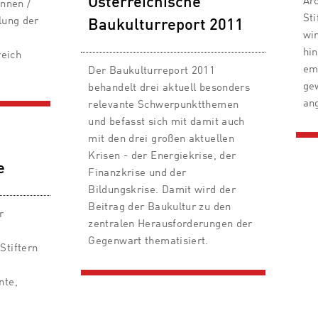
Österreichische
Arc
innen /
Sti
lung der
Baukulturreport 2011
wi
hi
reich
em
Der Baukulturreport 2011
ge
behandelt drei aktuell besonders
an
relevante Schwerpunktthemen
und befasst sich mit damit auch
mit den drei großen aktuellen
Krisen - der Energiekrise, der
e
Finanzkrise und der
Bildungskrise. Damit wird der
Beitrag der Baukultur zu den
r
zentralen Herausforderungen der
Gegenwart thematisiert.
Stiftern
nte,