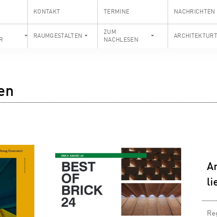
KONTAKT
TERMINE
NACHRICHTEN
S
ZUM
RAUMGESTALTEN
ARCHITEKTUR
R
NACHLESEN
en
Ar
li
Re