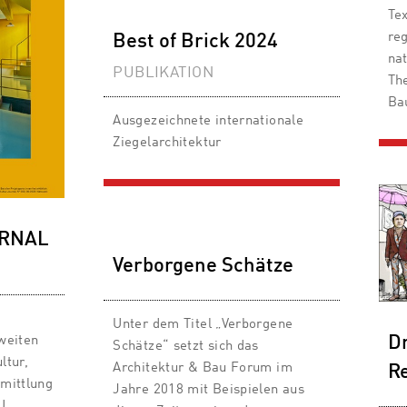
Tex
re
Best of Brick 2024
nat
PUBLIKATION
Th
Ba
Ausgezeichnete internationale
Ziegelarchitektur
URNAL
Verborgene Schätze
n
Unter dem Titel „Verborgene
weiten
Dr
Schätze“ setzt sich das
ltur,
Architektur & Bau Forum im
R
rmittlung
Jahre 2018 mit Beispielen aus
U