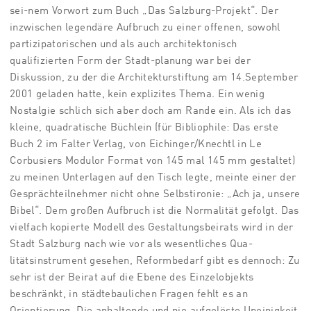
sei-nem Vorwort zum Buch „Das Salzburg-Projekt“. Der
inzwischen legendäre Aufbruch zu einer offenen, sowohl
partizipatorischen und als auch architektonisch
qualifizierten Form der Stadt-planung war bei der
Diskussion, zu der die Architekturstiftung am 14.September
2001 geladen hatte, kein explizites Thema. Ein wenig
Nostalgie schlich sich aber doch am Rande ein. Als ich das
kleine, quadratische Büchlein (für Bibliophile: Das erste
Buch 2 im Falter Verlag, von Eichinger/Knechtl in Le
Corbusiers Modulor Format von 145 mal 145 mm gestaltet)
zu meinen Unterlagen auf den Tisch legte, meinte einer der
Gesprächteilnehmer nicht ohne Selbstironie: „Ach ja, unsere
Bibel“. Dem großen Aufbruch ist die Normalität gefolgt. Das
vielfach kopierte Modell des Gestaltungsbeirats wird in der
Stadt Salzburg nach wie vor als wesentliches Qua-
litätsinstrument gesehen, Reformbedarf gibt es dennoch: Zu
sehr ist der Beirat auf die Ebene des Einzelobjekts
beschränkt, in städtebaulichen Fragen fehlt es an
Orientierung. Die anhaltende und nie aufgelöste Uneinigkeit