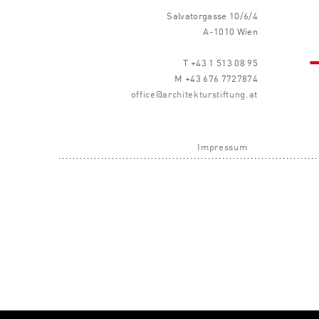
Salvatorgasse 10/6/4
A-1010 Wien
T +43 1 513 08 95
M +43 676 7727874
office@architekturstiftung.at
Impressum