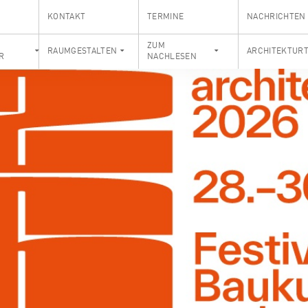
KONTAKT
TERMINE
NACHRICHTEN
S
ZUM
RAUMGESTALTEN
ARCHITEKTUR
R
NACHLESEN