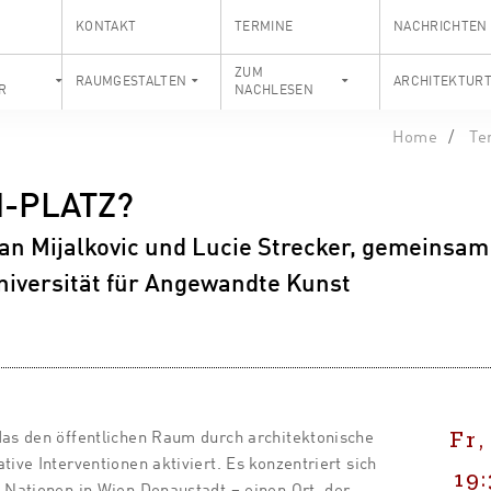
KONTAKT
TERMINE
NACHRICHTEN
S
ZUM
RAUMGESTALTEN
ARCHITEKTUR
R
NACHLESEN
Home
Te
N-PLATZ?
lan Mijalkovic und Lucie Strecker, gemeinsam
niversität für Angewandte Kunst
Fr,
das den öffentlichen Raum durch architektonische
tive Interventionen aktiviert. Es konzentriert sich
19
n Nationen in Wien Donaustadt – einen Ort, der