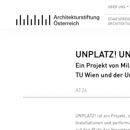
ÜBER UNS
STAATSPREI
ARCHITEKTU
UNPLATZ! U
Ein Projekt von Mi
TU Wien und der U
AT24
UNPLATZ! ist ein Projekt, 
Installationen und performa
auf den Platz der Vereinte