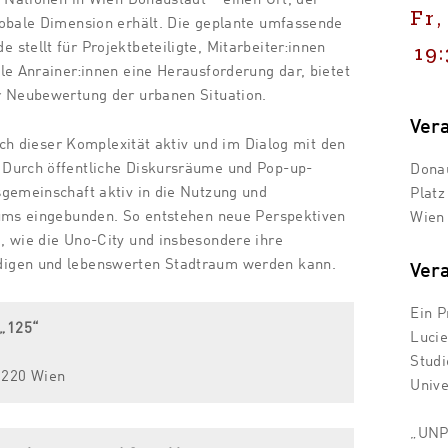
Fr,
lobale Dimension erhält. Die geplante umfassende
stellt für Projektbeteiligte, Mitarbeiter:innen
19
le Anrainer:innen eine Herausforderung dar, bietet
r Neubewertung der urbanen Situation.
Ver
sich dieser Komplexität aktiv und im Dialog mit den
Durch öffentliche Diskursräume und Pop-up-
Donau
gemeinschaft aktiv in die Nutzung und
Platz
aums eingebunden. So entstehen neue Perspektiven
Wien
, wie die Uno-City und insbesondere ihre
igen und lebenswerten Stadtraum werden kann.
Vera
Ein P
 „125“
Lucie
Studi
1220 Wien
Unive
„UNPL