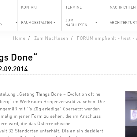
KONTAKT
TERMINE
NACHRICHTEN
S
ZUM
RAUMGESTALTEN
ARCHITEKTUR
R
NACHLESEN
Home
Zum Nachlesen
FORUM empfiehlt - liest - 
ngs Done“
2.09.2014
stellung „Getting Things Done – Evolution oft he
rlberg“ im Werkraum Bregenzerwald zu sehen. Die
inngemäß mit "’s Züg erlediga" übersetzt werden
malig in jener Form zu sehen, die im Anschluss
ern wird, die das Österreichische
it 32 Standorten unterhält. Die an ein dezidiert