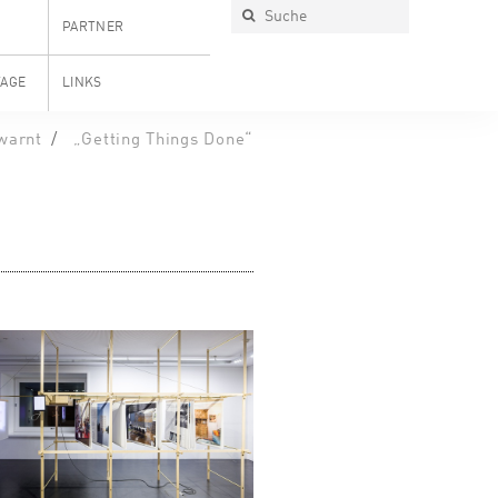
PARTNER
TAGE
LINKS
warnt
„Getting Things Done“