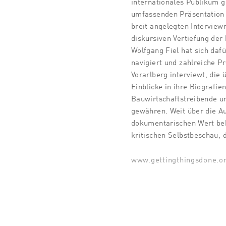
internationales Publikum g
umfassenden Präsentation d
breit angelegten Interview
diskursiven Vertiefung de
Wolfgang Fiel hat sich daf
navigiert und zahlreiche P
Vorarlberg interviewt, die
Einblicke in ihre Biografie
Bauwirtschaftstreibende u
gewähren. Weit über die Au
dokumentarischen Wert beh
kritischen Selbstbeschau, 
www.gettingthingsdone.or