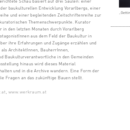
erichtete Schau basiert auf drei Säulen: einer
er baukulturellen Entwicklung Vorarlbergs, einer
„Getti
reihe und einer begleitenden Zeitschriftenreihe zur
r kuratorischen Themenschwerpunkte. Kurator
ür in den letzten Monaten durch Vorarlberg
rotagonistInnen aus dem Feld der Baukultur in
 über ihre Erfahrungen und Zugänge erzählen und
n als ArchitektInnen, BauherrInnen,
nd Baukulturverantwortliche in den Gemeinden
sstellung hinaus wird dieses Material
alten und in die Archive wandern. Eine Form der
die Fragen an das zukünftige Bauen stellt.
.at
,
www.werkraum.at