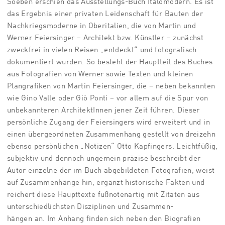
Soeben erschien das Ausstellungs-Buch Italomodern. Es ist
das Ergebnis einer privaten Leidenschaft für Bauten der
Nachkriegsmoderne in Oberitalien, die von Martin und
Werner Feiersinger – Architekt bzw. Künstler – zunächst
zweckfrei in vielen Reisen „entdeckt“ und fotografisch
dokumentiert wurden. So besteht der Hauptteil des Buches
aus Fotografien von Werner sowie Texten und kleinen
Plangrafiken von Martin Feiersinger, die – neben bekannten
wie Gino Valle oder Giò Ponti – vor allem auf die Spur von
unbekannteren ArchitektInnen jener Zeit führen. Dieser
persönliche Zugang der Feiersingers wird erweitert und in
einen übergeordneten Zusammenhang gestellt von dreizehn
ebenso persönlichen „Notizen“ Otto Kapfingers. Leichtfüßig,
subjektiv und dennoch ungemein präzise beschreibt der
Autor einzelne der im Buch abgebildeten Fotografien, weist
auf Zusammenhänge hin, ergänzt historische Fakten und
reichert diese Haupttexte fußnotenartig mit Zitaten aus
unterschiedlichsten Disziplinen und Zusammen-
hängen an. Im Anhang finden sich neben den Biografien