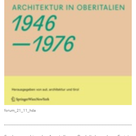
forum_21_11_hda