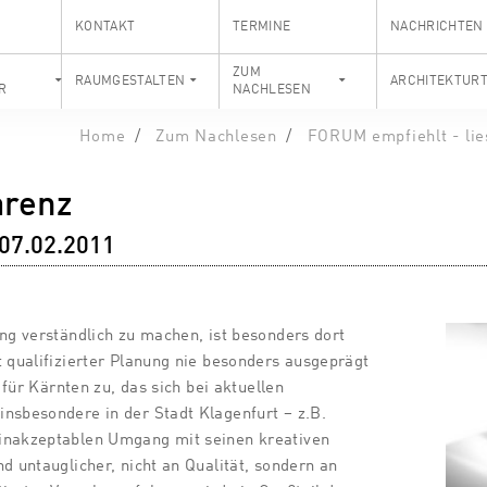
KONTAKT
TERMINE
NACHRICHTEN
S
ZUM
RAUMGESTALTEN
ARCHITEKTUR
R
NACHLESEN
Home
Zum Nachlesen
FORUM empfiehlt - lie
arenz
07.02.2011
ung verständlich zu machen, ist besonders dort
t qualifizierter Planung nie besonders ausgeprägt
t für Kärnten zu, das sich bei aktuellen
nsbesondere in der Stadt Klagenfurt – z.B.
inakzeptablen Umgang mit seinen kreativen
d untauglicher, nicht an Qualität, sondern an