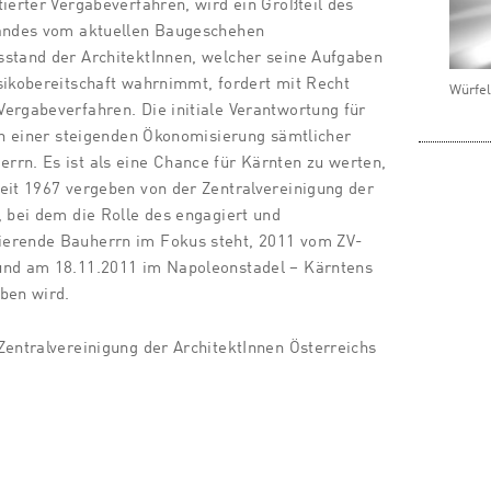
tierter Vergabeverfahren, wird ein Großteil des
Landes vom aktuellen Baugeschehen
sstand der ArchitektInnen, welcher seine Aufgaben
sikobereitschaft wahrnimmt, fordert mit Recht
Würfe
ergabeverfahren. Die initiale Verantwortung für
ten einer steigenden Ökonomisierung sämtlicher
rn. Es ist als eine Chance für Kärnten zu werten,
eit 1967 vergeben von der Zentralvereinigung der
, bei dem die Rolle des engagiert und
erende Bauherrn im Fokus steht, 2011 vom ZV-
und am 18.11.2011 im Napoleonstadel – Kärntens
ben wird.
Zentralvereinigung der ArchitektInnen Österreichs