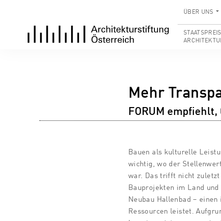
ÜBER UNS
STAATSPREI
ARCHITEKTU
Mehr Transp
FORUM empfiehlt, 
Bauen als kulturelle Leist
wichtig, wo der Stellenwer
war. Das trifft nicht zuletz
Bauprojekten im Land und i
Neubau Hallenbad – einen 
Ressourcen leistet. Aufgrun