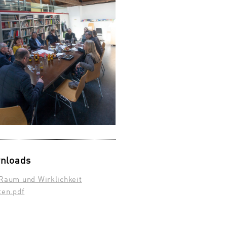
nloads
)Raum und Wirklichkeit
ten.pdf