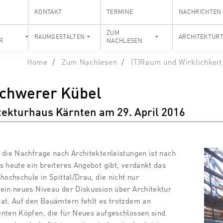
KONTAKT
TERMINE
NACHRICHTEN
S
ZUM
RAUMGESTALTEN
ARCHITEKTUR
R
NACHLESEN
Home
Zum Nachlesen
(T)Raum und Wirklichkeit
schwerer Kübel
tekturhaus Kärnten am 29. April 2016
 die Nachfrage nach Architektenleistungen ist nach
s heute ein breiteres Angebot gibt, verdankt das
hochschule in Spittal/Drau, die nicht nur
ein neues Niveau der Diskussion über Architektur
at. Auf den Bauämtern fehlt es trotzdem an
nten Köpfen, die für Neues aufgeschlossen sind.