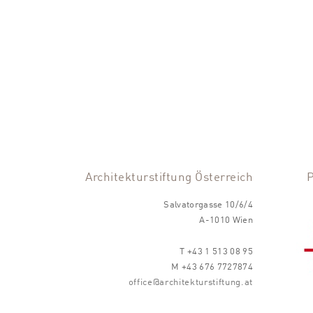
Architekturstiftung Österreich
Salvatorgasse 10/6/4
A-1010 Wien
T +43 1 513 08 95
M +43 676 7727874
office@architekturstiftung.at