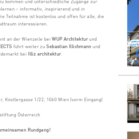
 zu kommen und unterschiedliche Zugänge zur
rnen – informativ, inspirierend und in
e Teilnahme ist kostenlos und offen für alle, die
tadtraum interessieren.
nnt an der Wienzeile bei
WUP Architektur
und
TECTS
führt weiter zu
Sebastian Illichmann
und
eidemarkt bei
Illiz architektur
.
r, Köstlergasse 1/22, 1060 Wien (vorm Eingang)
rstiftung Österreich
 gemeinsamen Rundgang!